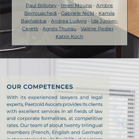
Paul Billlotey
-
Imen Mounsi
-
Ambre
Berrouachedi
-
Gabriele Nickl
-
Kamila
Bakhabbaj
-
Andrea Ludwig
-
Ida Junker-
Ceretti
-
Agnès Thuriau
-
Valérie Pedler
-
Katrin Koch