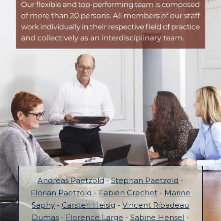
Andreas Paetzold
-
Stephan Paetzold
-
Florian Paetzold
-
Fabien Crechet
-
Marine
Saphy
-
Carsten Heisig
-
Vincent Ribadeau
Dumas
-
Florence Large
-
Sabine Hensel
-